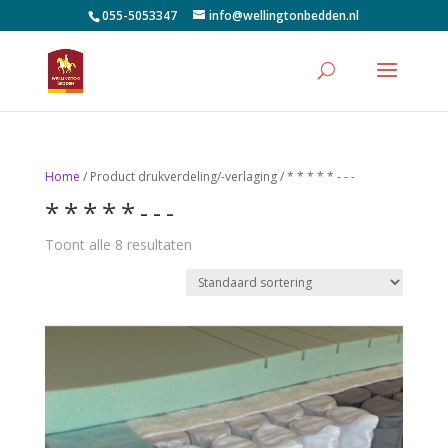
055-5053347
info@wellingtonbedden.nl
Home
/ Product drukverdeling/-verlaging / * * * * * - - -
* * * * * - - -
Toont alle 8 resultaten