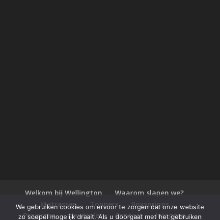
Welkom bij Wellington
Waarom slapen we?
Matrassen
Toppers
Boxsprings
We gebruiken cookies om ervoor te zorgen dat onze website
Projecten
Uw dealer
Contact
Inloggen
zo soepel mogelijk draait. Als u doorgaat met het gebruiken