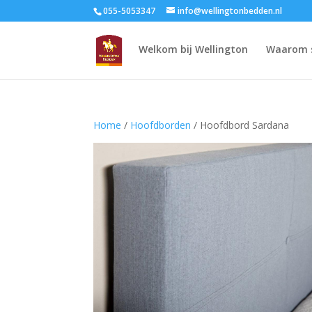
055-5053347
info@wellingtonbedden.nl
Welkom bij Wellington
Waarom 
Home
/
Hoofdborden
/ Hoofdbord Sardana