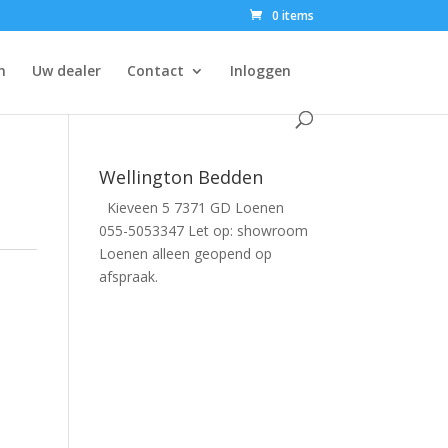
0 items
n
Uw dealer
Contact
Inloggen
Wellington Bedden
Kieveen 5 7371 GD Loenen
055-5053347 Let op: showroom
Loenen alleen geopend op
afspraak.