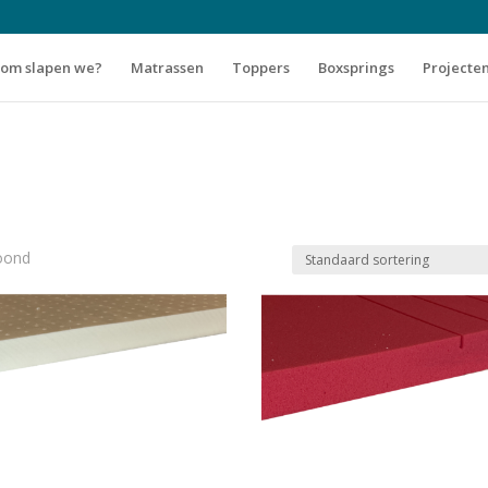
om slapen we?
Matrassen
Toppers
Boxsprings
Projecte
3
toond