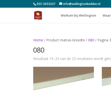
055-5053347
info@wellingtonbedden.nl
Welkom bij Wellington
Waar
Home
/ Product matras-breedte /
080
/ Pagina 
080
Resultaat 19–23 van de 23 resultaten wordt ge