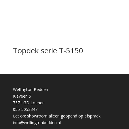
Topdek serie T-5150
Wellington Bedden
Kieveen 5
7371 GD Loenen
055-5053347
Let op: showroom alleen geopend op afspraak
info@wellingtonbedden.nl