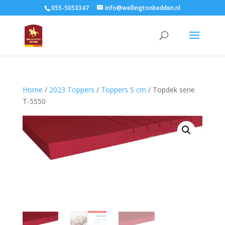
055-5053347
info@wellingtonbedden.nl
Home
/
2023 Toppers
/
Toppers 5 cm
/ Topdek serie
T-5550