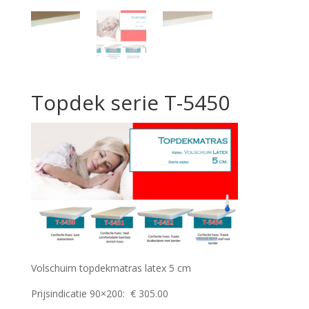
Topdek serie T-5450
Volschuim topdekmatras latex 5 cm
Prijsindicatie 90×200: € 305.00