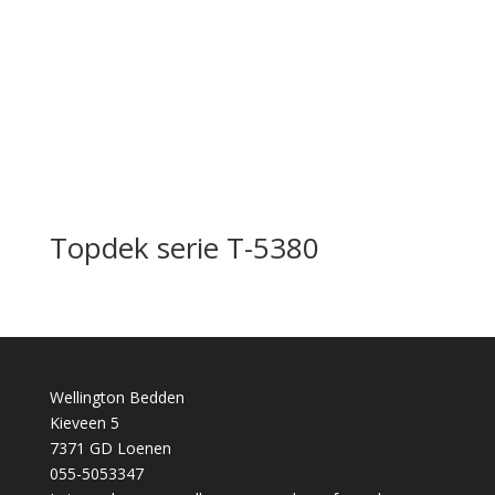
Topdek serie T-5380
Wellington Bedden
Kieveen 5
7371 GD Loenen
055-5053347